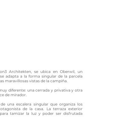
 on3 Architekten, se ubica en Oberwil, un
o se adapta a la forma singular de la parcela
las maravillosas vistas de la campiña.
muy diferente: una cerrada y privativa y otra
ace de mirador.
 de una escalera singular que organiza los
otagonista de la casa. La terraza exterior
para tamizar la luz y poder ser disfrutada