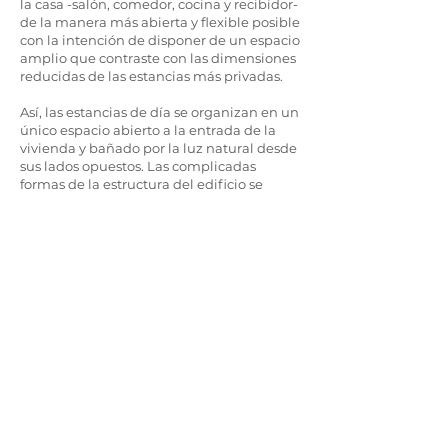
la casa -salón, comedor, cocina y recibidor-
de la manera más abierta y flexible posible
con la intención de disponer de un espacio
amplio que contraste con las dimensiones
reducidas de las estancias más privadas.
Así, las estancias de día se organizan en un
único espacio abierto a la entrada de la
vivienda y bañado por la luz natural desde
sus lados opuestos. Las complicadas
formas de la estructura del edificio se
unifican mediante una gran visera curva,
haciendo referencia al carácter singular
del edificio, y dando cobijo a los elementos
de servicio liberando al máximo la altura
del salón-comedor.
El mueble-isla, se convierte así en el
elemento organizador del espacio que
permite siempre conectar visualmente las
estancias y a la vez impide tener una
visión completa del espacio.
Unas grandes ventanas y puertas conectan
el salón comedor con la terraza cubierta,