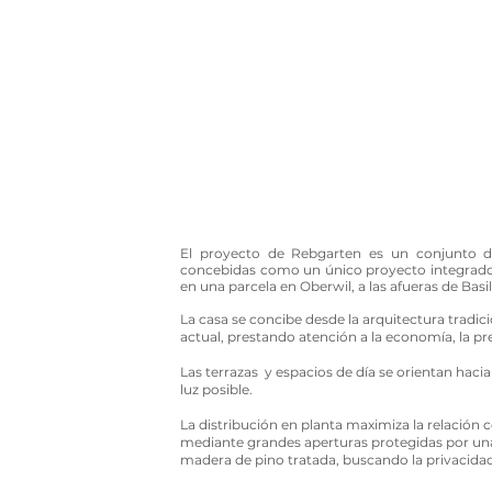
El proyecto de Rebgarten es un conjunto de 
concebidas como un único proyecto integrado 
en una parcela en Oberwil, a las afueras de Basil
La casa se concibe desde la arquitectura tradic
actual, prestando atención a la economía, la pre
Las terrazas y espacios de día se orientan hacia
luz posible.
La distribución en planta maximiza la relación co
mediante grandes aperturas protegidas por una d
madera de pino tratada, buscando la privacidad s